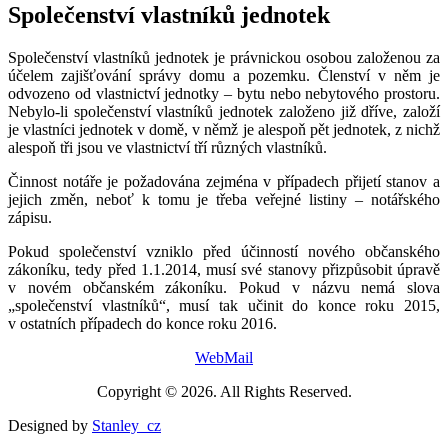
Společenství vlastníků jednotek
Společenství vlastníků jednotek je právnickou osobou založenou za
účelem zajišťování správy domu a pozemku. Členství v něm je
odvozeno od vlastnictví jednotky – bytu nebo nebytového prostoru.
Nebylo-li společenství vlastníků jednotek založeno již dříve, založí
je vlastníci jednotek v domě, v němž je alespoň pět jednotek, z nichž
alespoň tři jsou ve vlastnictví tří různých vlastníků.
Činnost notáře je požadována zejména v případech přijetí stanov a
jejich změn, neboť k tomu je třeba veřejné listiny – notářského
zápisu.
Pokud společenství vzniklo před účinností nového občanského
zákoníku, tedy před 1.1.2014, musí své stanovy přizpůsobit úpravě
v novém občanském zákoníku. Pokud v názvu nemá slova
„společenství vlastníků“, musí tak učinit do konce roku 2015,
v ostatních případech do konce roku 2016.
WebMail
Copyright © 2026. All Rights Reserved.
Designed by
Stanley_cz