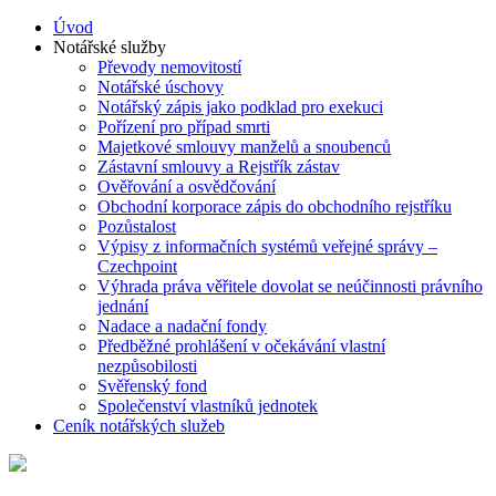
Úvod
Notářské služby
Převody nemovitostí
Notářské úschovy
Notářský zápis jako podklad pro exekuci
Pořízení pro případ smrti
Majetkové smlouvy manželů a snoubenců
Zástavní smlouvy a Rejstřík zástav
Ověřování a osvědčování
Obchodní korporace zápis do obchodního rejstříku
Pozůstalost
Výpisy z informačních systémů veřejné správy –
Czechpoint
Výhrada práva věřitele dovolat se neúčinnosti právního
jednání
Nadace a nadační fondy
Předběžné prohlášení v očekávání vlastní
nezpůsobilosti
Svěřenský fond
Společenství vlastníků jednotek
Ceník notářských služeb