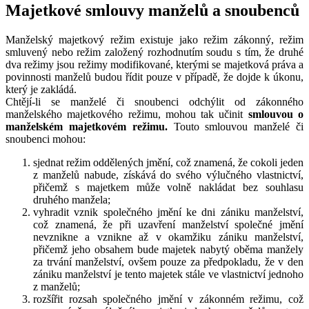
Majetkové smlouvy manželů a snoubenců
Manželský majetkový režim existuje jako režim zákonný, režim
smluvený nebo režim založený rozhodnutím soudu s tím, že druhé
dva režimy jsou režimy modifikované, kterými se majetková práva a
povinnosti manželů budou řídit pouze v případě, že dojde k úkonu,
který je zakládá.
Chtějí-li se manželé či snoubenci odchýlit od zákonného
manželského majetkového režimu, mohou tak učinit
smlouvou o
manželském majetkovém režimu.
Touto smlouvou manželé či
snoubenci mohou:
sjednat režim oddělených jmění, což znamená, že cokoli jeden
z manželů nabude, získává do svého výlučného vlastnictví,
přičemž s majetkem může volně nakládat bez souhlasu
druhého manžela;
vyhradit vznik společného jmění ke dni zániku manželství,
což znamená, že při uzavření manželství společné jmění
nevznikne a vznikne až v okamžiku zániku manželství,
přičemž jeho obsahem bude majetek nabytý oběma manžely
za trvání manželství, ovšem pouze za předpokladu, že v den
zániku manželství je tento majetek stále ve vlastnictví jednoho
z manželů;
rozšířit rozsah společného jmění v zákonném režimu, což