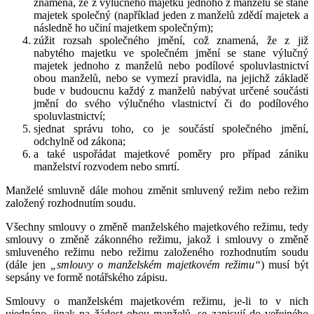
znamená, že z výlučného majetku jednoho z manželů se stane
majetek společný (například jeden z manželů zdědí majetek a
následně ho učiní majetkem společným);
zúžit rozsah společného jmění, což znamená, že z již
nabytého majetku ve společném jmění se stane výlučný
majetek jednoho z manželů nebo podílové spoluvlastnictví
obou manželů, nebo se vymezí pravidla, na jejichž základě
bude v budoucnu každý z manželů nabývat určené součásti
jmění do svého výlučného vlastnictví či do podílového
spoluvlastnictví;
sjednat správu toho, co je součástí společného jmění,
odchylně od zákona;
a také uspořádat majetkové poměry pro případ zániku
manželství rozvodem nebo smrtí.
Manželé smluvně dále mohou změnit smluvený režim nebo režim
založený rozhodnutím soudu.
Všechny smlouvy o změně manželského majetkového režimu, tedy
smlouvy o změně zákonného režimu, jakož i smlouvy o změně
smluveného režimu nebo režimu založeného rozhodnutím soudu
(dále jen
„smlouvy o manželském majetkovém režimu“
) musí být
sepsány ve formě notářského zápisu.
Smlouvy o manželském majetkovém režimu, je-li to v nich
ujednáno, jinak na žádost obou manželů, se zapisují do veřejného