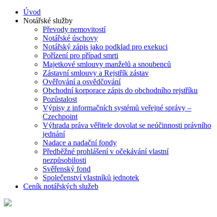
Úvod
Notářské služby
Převody nemovitostí
Notářské úschovy
Notářský zápis jako podklad pro exekuci
Pořízení pro případ smrti
Majetkové smlouvy manželů a snoubenců
Zástavní smlouvy a Rejstřík zástav
Ověřování a osvědčování
Obchodní korporace zápis do obchodního rejstříku
Pozůstalost
Výpisy z informačních systémů veřejné správy –
Czechpoint
Výhrada práva věřitele dovolat se neúčinnosti právního
jednání
Nadace a nadační fondy
Předběžné prohlášení v očekávání vlastní
nezpůsobilosti
Svěřenský fond
Společenství vlastníků jednotek
Ceník notářských služeb