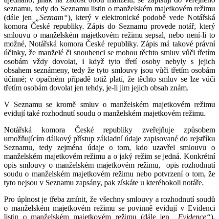
seznamu, tedy do Seznamu listin o manželském majetkovém režimu
(dále jen
„Seznam“
), který v elektronické podobě vede Notářská
komora České republiky. Zápis do Seznamu provede notář, který
smlouvu o manželském majetkovém režimu sepsal, nebo není-li to
možné, Notářská komora České republiky. Zápis má takové právní
účinky, že manželé či snoubenci se mohou těchto smluv vůči třetím
osobám vždy dovolat, i když tyto třetí osoby nebyly s jejich
obsahem seznámeny, tedy že tyto smlouvy jsou vůči třetím osobám
účinné; v opačném případě totiž platí, že těchto smluv se lze vůči
třetím osobám dovolat jen tehdy, je-li jim jejich obsah znám.
V Seznamu se kromě smluv o manželském majetkovém režimu
evidují také rozhodnutí soudu o manželském majetkovém režimu.
Notářská komora České republiky zveřejňuje způsobem
umožňujícím dálkový přístup základní údaje zapisované do rejstříku
Seznamu, tedy zejména údaje o tom, kdo uzavřel smlouvu o
manželském majetkovém režimu a o jaký režim se jedná. Konkrétní
opis smlouvy o manželském majetkovém režimu, opis rozhodnutí
soudu o manželském majetkovém režimu nebo potvrzení o tom, že
tyto nejsou v Seznamu zapsány, pak získáte u kteréhokoli notáře.
Pro úplnost je třeba zmínit, že všechny smlouvy a rozhodnutí soudů
o manželském majetkovém režimu se povinně evidují v Evidenci
listin o manželském majetkovém režimu (dále jen
„Evidence“
),