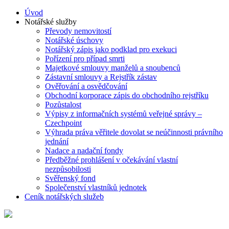
Úvod
Notářské služby
Převody nemovitostí
Notářské úschovy
Notářský zápis jako podklad pro exekuci
Pořízení pro případ smrti
Majetkové smlouvy manželů a snoubenců
Zástavní smlouvy a Rejstřík zástav
Ověřování a osvědčování
Obchodní korporace zápis do obchodního rejstříku
Pozůstalost
Výpisy z informačních systémů veřejné správy –
Czechpoint
Výhrada práva věřitele dovolat se neúčinnosti právního
jednání
Nadace a nadační fondy
Předběžné prohlášení v očekávání vlastní
nezpůsobilosti
Svěřenský fond
Společenství vlastníků jednotek
Ceník notářských služeb