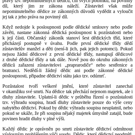
právy tzv. nepominutelných dědiců, čili svých potomků, na povinný
díl, který jim ze zákona náleží. Zůstavitel však může
nepominutelného dědice ze zákonných důvodů vydědit a vyloučit
jej tak z jeho práva na povinný díl.
Když nedojde k posloupnosti podle dědické smlouvy nebo podle
závěti, nastane zákonná dědická posloupnost k pozůstalosti nebo
k její části. Občanský zákoník stanoví šest dědických tříd, které
přicházejí postupně v úvahu. Podle první dědické třídy dědí
zůstavitelův manžel a děti (není-li jich, pak jejich potomci). Pokud
nejsou žádní dědicové z první dědické třídy, nastupují dědicové
z druhé dědické třídy a tak dále. Nově jsou do okruhu zákonných
dědiců zařazeni zůstavitelovi „praprarodiče“ nebo sestřenice a
bratranci. Nedědí-li žádný dědic ani podle zákonné dědické
posloupnosti, připadne dědictví státu jako tzv. odúmrť.
Pozůstalost tvoří veškeré jmění, které zůstavitel zanechal
v okamžiku své smrti. Na dědice tak přechází nejenom majetek, ale i
dluhy zůstavitele. Uplatní-li dědic v průběhu řízení o pozůstalosti
tzv. výhradu soupisu, hradí dluhy zůstavitele pouze do výše ceny
nabytého dědictví. Pokud by dědic výhradu soupisu neuplatnil, nebo
pokud se ukáže, že při soupisu nějaký majetek úmyslně zatajil, bude
povinen hradit dluhy v plné výši.
Každý dědic je oprávněn po smrti zůstavitele dědictví odmítnout
výslovným prohlášením vůči soudu. Dědic, který dědictví neodmítl,