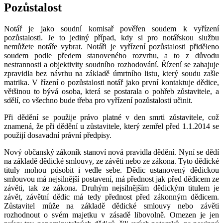
Pozůstalost
Notář je jako soudní komisař pověřen soudem k vyřízení
pozůstalosti. Je to jediný případ, kdy si pro notářskou službu
nemůžete notáře vybrat. Notáři je vyřízení pozůstalosti přiděleno
soudem podle předem stanoveného rozvrhu, a to z důvodu
nestrannosti a objektivity soudního rozhodování. Řízení se zahajuje
zpravidla bez návrhu na základě úmrtního listu, který soudu zašle
matrika. V řízení o pozůstalosti notář jako první kontaktuje dědice,
většinou to bývá osoba, která se postarala o pohřeb zůstavitele, a
sdělí, co všechno bude třeba pro vyřízení pozůstalosti učinit.
Při dědění se použije právo platné v den smrti zůstavitele, což
znamená, že při dědění u zůstavitele, který zemřel před 1.1.2014 se
použijí dosavadní právní předpisy.
Nový občanský zákoník stanoví nová pravidla dědění. Nyní se dědí
na základě dědické smlouvy, ze závěti nebo ze zákona. Tyto dědické
tituly mohou působit i vedle sebe. Dědic ustanovený dědickou
smlouvou má nejsilnější postavení, má přednost jak před dědicem ze
závěti, tak ze zákona. Druhým nejsilnějším dědickým titulem je
závět, závětní dědic má tedy přednost před zákonným dědicem.
Zůstavitel může na základě dědické smlouvy nebo závěti
rozhodnout o svém majetku v zásadě libovolně. Omezen je jen